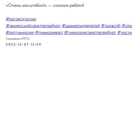
«Очень масштабно!» — сказали ребята!
#рртэкскурсии
#армянскийсанктпетербург
#шахматыдлядетей
#ушувспб
#оли
#рртгимназия
#гимназияррт
#гимназиясанктпетербург
#частн
Гимназия «РРТ»
2022-12-07 12:24