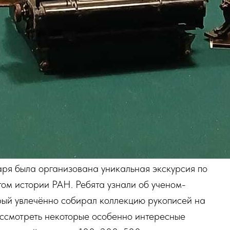
аря была организована уникальная экскурсия по
том истории РАН. Ребята узнали об ученом-
рый увлечённо собирал коллекцию рукописей на
ассмотреть некоторые особенно интересные