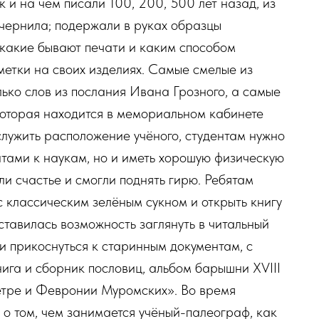
к и на чём писали 100, 200, 500 лет назад, из
 чернила; подержали в руках образцы
, какие бывают печати и каким способом
метки на своих изделиях. Самые смелые из
лько слов из послания Ивана Грозного, а самые
которая находится в мемориальном кабинете
лужить расположение учёного, студентам нужно
нтами к наукам, но и иметь хорошую физическую
ли счастье и смогли поднять гирю. Ребятам
с классическим зелёным сукном и открыть книгу
ставилась возможность заглянуть в читальный
и прикоснуться к старинным документам, с
ига и сборник пословиц, альбом барышни XVIII
етре и Февронии Муромских». Во время
 о том, чем занимается учёный-палеограф, как